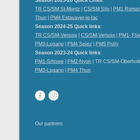
Season 2025-26 Quick Links:
TR CS/SM St-Moritz
|
CS/SM Sils
|
PM1 Roman
Thun
|
PM4 Estavayer-le-lac
Season 2024-25 Quick links:
TR CS/SM-Versoix
|
CS/SM-Versoix
|
PM1- Flü
PM3-Lugano
|
PM4 Spiez
|
PM5 Pully
Season 2023-24 Quick links:
PM1-Sihlsee
|
PM2-Nyon
| TR CS/SM-Oberhof
PM
3-Lugano
|
PM4 Thun
Our partners