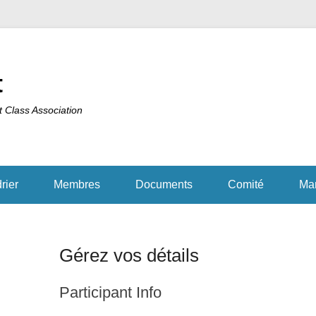
t
t Class Association
rier
Membres
Documents
Comité
Ma
Gérez vos détails
Participant Info