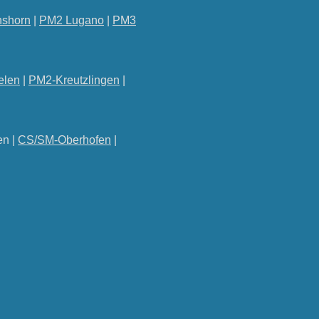
shorn
|
PM2 Lugano
|
PM3
elen
|
PM2-Kreutzlingen
|
en |
CS/SM-Oberhofen
|