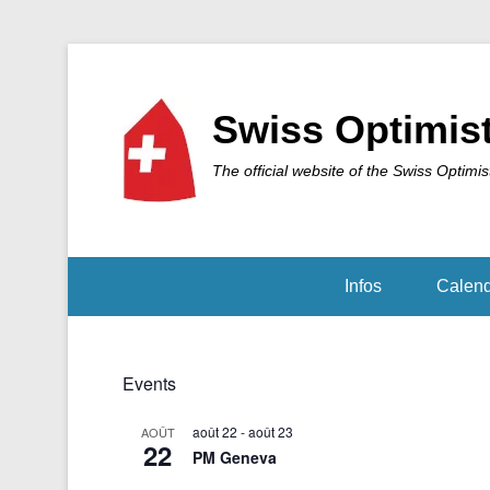
Swiss Optimis
The official website of the Swiss Optimis
Infos
Calend
Events
août 22
-
août 23
AOÛT
22
PM Geneva