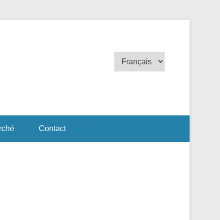
Choisir
une
langue
rché
Contact