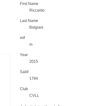
First Name
Riccardo
Last Name
Bolgiani
m/f
m
Year
2015
Sail#
1794
Club
CVLL