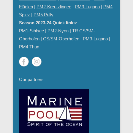
Flüelen
|
PM2-Kreutzlingen
|
PM3-Lugano
|
PM4
Spiez
|
PM5 Pully
Season 2023-24 Quick links:
PM1-Sihlsee
|
PM2-Nyon
| TR CS/SM-
Oberhofen |
CS/SM-Oberhofen
|
PM
3-Lugano
|
PM4 Thun
Our partners