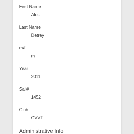
First Name
Alec
Last Name
Detrey
m/f
m
Year
2011
Sail#
1452
Club
CVVT
Administrative Info