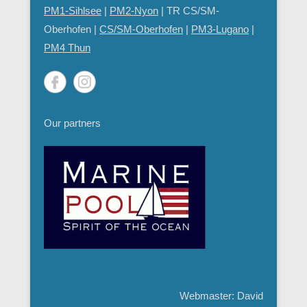
PM1-Sihlsee
|
PM2-Nyon
| TR CS/SM-
Oberhofen |
CS/SM-Oberhofen
|
PM
3-Lugano
|
PM4 Thun
Our partners
Webmaster: David