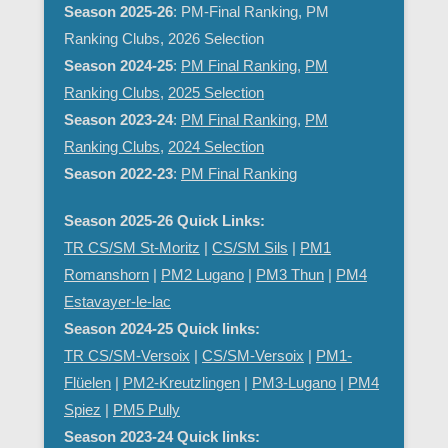
Season 2025-26
: PM-Final Ranking, PM
Ranking Clubs, 2026 Selection
Season 2024-25
:
PM Final Ranking
,
PM
Ranking Clubs
,
2025 Selection
Season 2023-24
:
PM Final Ranking
,
PM
Ranking Clubs
,
2024 Selection
Season 2022-23
:
PM Final Ranking
Season 2025-26 Quick Links:
TR CS/SM St-Moritz
|
CS/SM Sils
|
PM1
Romanshorn
|
PM2 Lugano
|
PM3 Thun
|
PM4
Estavayer-le-lac
Season 2024-25 Quick links:
TR CS/SM-Versoix
|
CS/SM-Versoix
|
PM1-
Flüelen
|
PM2-Kreutzlingen
|
PM3-Lugano
|
PM4
Spiez
|
PM5 Pully
Season 2023-24 Quick links: