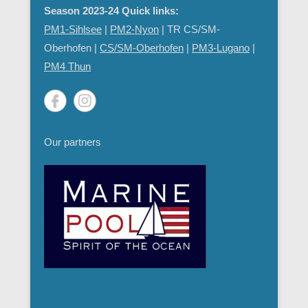
Season 2023-24 Quick links:
PM1-Sihlsee
|
PM2-Nyon
| TR CS/SM-
Oberhofen |
CS/SM-Oberhofen
|
PM
3-Lugano
|
PM4 Thun
Our partners