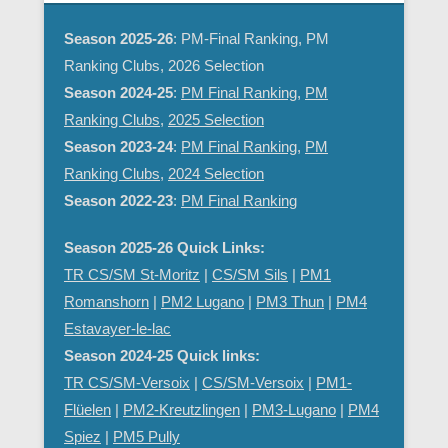
Season 2025-26
: PM-Final Ranking, PM
Ranking Clubs, 2026 Selection
Season 2024-25
:
PM Final Ranking
,
PM
Ranking Clubs
,
2025 Selection
Season 2023-24
:
PM Final Ranking
,
PM
Ranking Clubs
,
2024 Selection
Season 2022-23
:
PM Final Ranking
Season 2025-26 Quick Links:
TR CS/SM St-Moritz
|
CS/SM Sils
|
PM1
Romanshorn
|
PM2 Lugano
|
PM3 Thun
|
PM4
Estavayer-le-lac
Season 2024-25 Quick links:
TR CS/SM-Versoix
|
CS/SM-Versoix
|
PM1-
Flüelen
|
PM2-Kreutzlingen
|
PM3-Lugano
|
PM4
Spiez
|
PM5 Pully