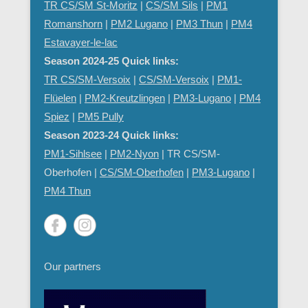
TR CS/SM St-Moritz
|
CS/SM Sils
|
PM1
Romanshorn
|
PM2 Lugano
|
PM3 Thun
|
PM4
Estavayer-le-lac
Season 2024-25 Quick links:
TR CS/SM-Versoix
|
CS/SM-Versoix
|
PM1-
Flüelen
|
PM2-Kreutzlingen
|
PM3-Lugano
|
PM4
Spiez
|
PM5 Pully
Season 2023-24 Quick links:
PM1-Sihlsee
|
PM2-Nyon
| TR CS/SM-
Oberhofen |
CS/SM-Oberhofen
|
PM
3-Lugano
|
PM4 Thun
Our partners