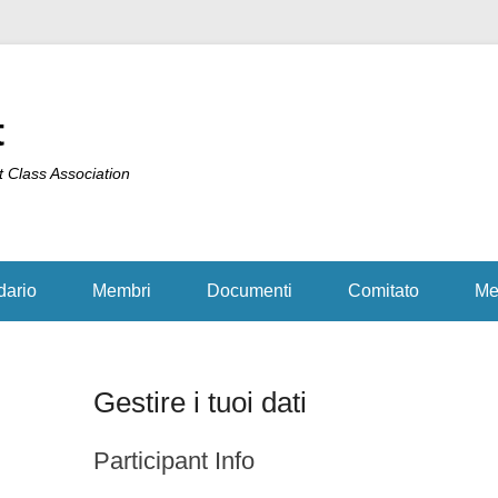
t
t Class Association
dario
Membri
Documenti
Comitato
Me
Gestire i tuoi dati
Participant Info