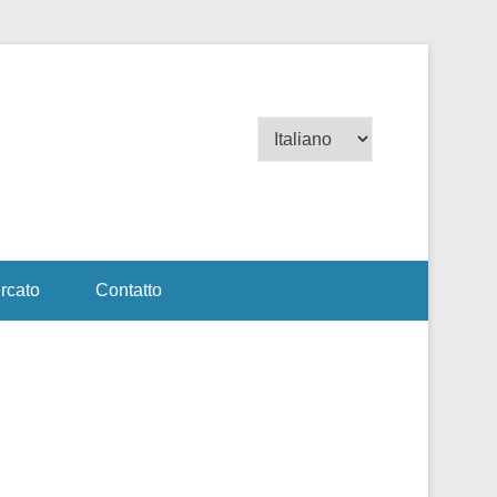
Scegli
una
lingua
rcato
Contatto