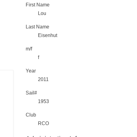
First Name
Lou
Last Name
Eisenhut
m/f
f
Year
2011
Sail#
1953
Club
RCO