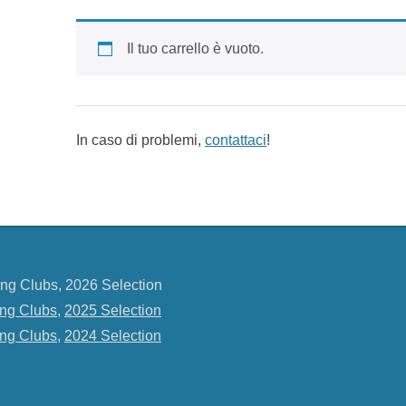
Il tuo carrello è vuoto.
In caso di problemi,
contattaci
!
ng Clubs, 2026 Selection
ng Clubs
,
2025 Selection
ng Clubs
,
2024 Selection