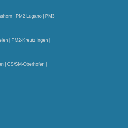
shorn
|
PM2 Lugano
|
PM3
elen
|
PM2-Kreutzlingen
|
en |
CS/SM-Oberhofen
|