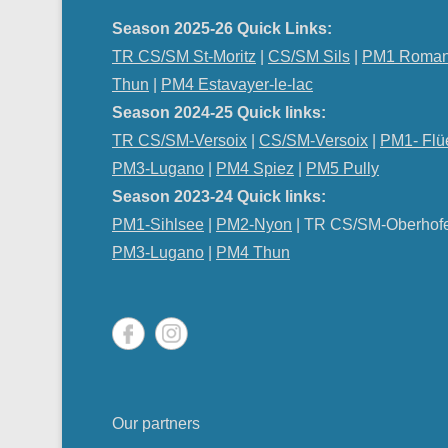
Season 2025-26 Quick Links:
TR CS/SM St-Moritz
|
CS/SM Sils
|
PM1 Roman
Thun
|
PM4 Estavayer-le-lac
Season 2024-25 Quick links:
TR CS/SM-Versoix
|
CS/SM-Versoix
|
PM1- Flü
PM3-Lugano
|
PM4 Spiez
|
PM5 Pully
Season 2023-24 Quick links:
PM1-Sihlsee
|
PM2-Nyon
| TR CS/SM-Oberhof
PM
3-Lugano
|
PM4 Thun
Our partners