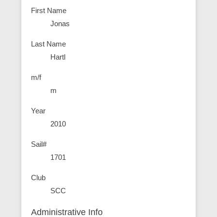
First Name
Jonas
Last Name
Hartl
m/f
m
Year
2010
Sail#
1701
Club
SCC
Administrative Info