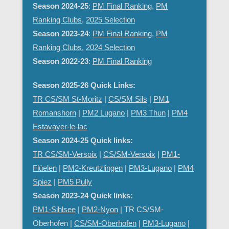
Season 2024-25
:
PM Final Ranking
,
PM
Ranking Clubs
,
2025 Selection
Season 2023-24
:
PM Final Ranking
,
PM
Ranking Clubs
,
2024 Selection
Season 2022-23
:
PM Final Ranking
Season 2025-26 Quick Links:
TR CS/SM St-Moritz
|
CS/SM Sils
|
PM1
Romanshorn
|
PM2 Lugano
|
PM3 Thun
|
PM4
Estavayer-le-lac
Season 2024-25 Quick links:
TR CS/SM-Versoix
|
CS/SM-Versoix
|
PM1-
Flüelen
|
PM2-Kreutzlingen
|
PM3-Lugano
|
PM4
Spiez
|
PM5 Pully
Season 2023-24 Quick links:
PM1-Sihlsee
|
PM2-Nyon
| TR CS/SM-
Oberhofen |
CS/SM-Oberhofen
|
PM
3-Lugano
|