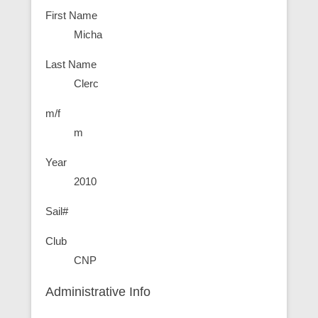
First Name
Micha
Last Name
Clerc
m/f
m
Year
2010
Sail#
Club
CNP
Administrative Info