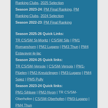
Ranking Clubs
,
2025 Selection
Season 2023-24
:
PM Final Ranking
,
PM
Ranking Clubs
,
2024 Selection
Season 2022-23
:
PM Final Ranking
Season 2025-26 Quick Links:
TR CS/SM St-Moritz
|
CS/SM Sils
|
PM1
Romanshorn
|
PM2 Lugano
|
PM3 Thun
|
PM4
Estavayer-le-lac
Season 2024-25 Quick links:
TR CS/SM-Versoix
|
CS/SM-Versoix
|
PM1-
Flüelen
|
PM2-Kreutzlingen
|
PM3-Lugano
|
PM4
Spiez
|
PM5 Pully
Season 2023-24 Quick links:
PM1-Sihlsee
|
PM2-Nyon
| TR CS/SM-
Oberhofen |
CS/SM-Oberhofen
|
PM
3-Lugano
|
PM4 Thun