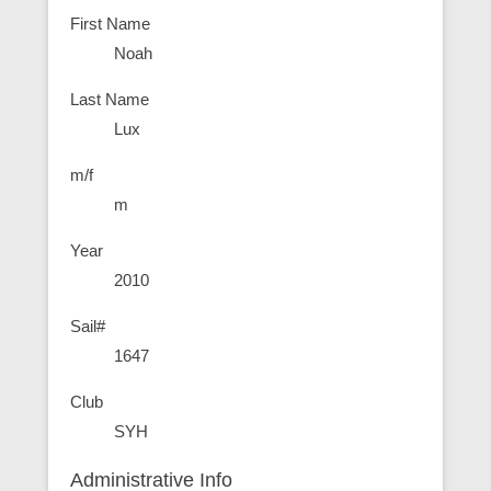
First Name
Noah
Last Name
Lux
m/f
m
Year
2010
Sail#
1647
Club
SYH
Administrative Info