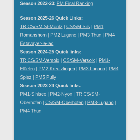
Season 2022-23
:
PM Final Ranking
Season 2025-26 Quick Links:
TR CS/SM St-Moritz
|
CS/SM Sils
|
PM1
Romanshorn
|
PM2 Lugano
|
PM3 Thun
|
PM4
Estavayer-le-lac
Season 2024-25 Quick links:
TR CS/SM-Versoix
|
CS/SM-Versoix
|
PM1-
Flüelen
|
PM2-Kreutzlingen
|
PM3-Lugano
|
PM4
Spiez
|
PM5 Pully
Season 2023-24 Quick links:
PM1-Sihlsee
|
PM2-Nyon
| TR CS/SM-
Oberhofen |
CS/SM-Oberhofen
|
PM
3-Lugano
|
PM4 Thun